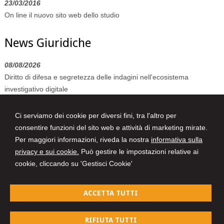
23/03/2016
On line il nuovo sito web dello studio
News Giuridiche
08/08/2026
Diritto di difesa e segretezza delle indagini nell'ecosistema
investigativo digitale
07/08/2026
Ci serviamo dei cookie per diversi fini, tra l'altro per
Volo in ritardo o cancellato: la pronuncia del Giudice di Pace di
consentire funzioni del sito web e attività di marketing mirate.
Venezia
Per maggiori informazioni, riveda la nostra
informativa sulla
07/08/2026
privacy e sui cookie.
Può gestire le impostazioni relative ai
AI Act: ok definitivo ai decreti su governance e attività di polizia. Il
cookie, cliccando su 'Gestisci Cookie'
Cdm vara la riforma del sistema 231
ACCETTA TUTTI
Fevola & Ferrazzo
RIFIUTA TUTTI